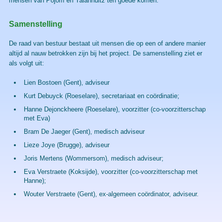
mensen van Pojom en Yalanhuitz ten goede komen.
Samenstelling
De raad van bestuur bestaat uit mensen die op een of andere manier
altijd al nauw betrokken zijn bij het project. De samenstelling ziet er
als volgt uit:
Lien Bostoen
(Gent), adviseur
Kurt Debuyck
(Roeselare), secretariaat en coördinatie;
Hanne Dejonckheere
(Roeselare), voorzitter (co-voorzitterschap
met Eva)
Bram De Jaeger
(Gent), medisch adviseur
Lieze Joye
(Brugge), adviseur
Joris Mertens
(Wommersom), medisch adviseur;
Eva Verstraete
(Koksijde), voorzitter (co-voorzitterschap met
Hanne);
Wouter Verstraete
(Gent), ex-algemeen coördinator, adviseur.