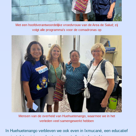
Met een hoofdverantwoordelijke vroedvrouw van de Area de Salud; zij
volgt alle programma's voor de comadronas op
Mensen van de overheid van Huehuetenango, waarmee we in het
verleden veel samengewerkt hebben
In Huehuetenango verbleven we ook even in Ixmucané, een educatief