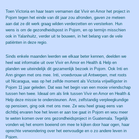
Toen Victoria en haar team vernamen dat Vivir en Amor het project in
Pojom tegen het einde van dit jaar zou afronden, gaven ze meteen
aan dat ze dit werk graag wilden verderzetten en versterken. Hun
wens is om de gezondheidspost in Pojom, en op termijn misschien
ook in Yalanhuitz, verder uit te bouwen, in het belang van de vele
patiënten in deze regio.
Sinds enkele maanden leerden we elkaar beter kennen, deelden we
heel wat informatie uit over Vivir en Amor en Health & Help en
planden we uiteindelijk dit gezamenlijk bezoek in Pojom. Ook Inti en
Ann gingen met ons mee. Inti, vroedvrouw uit Antwerpen, met roots
uit Nicaragua, was op het zelfde moment als Victoria vrijwilligster in
Pojom 11 jaar geleden. Dat was het begin van een mooie vriendschap
tussen hen twee. Ideaal om als link tussen Vivir en Amor en Health &
Help deze missie te ondersteunen. Ann, zelfstandig verpleegkundige
op pensioen, ging ook met ons mee. Ze wou heel graag eens van
dichtbij ervaren hoe het leven er aan toe gaat in Pojom en wou meer
te weten komen over ons gezondheidsproject in Guatemala. Tegelijk
vonden wij het enorm boeiend om mee te kijken door haar ogen, haar
oprechte verwondering over het eenvoudige en o zo andere leven in
Pojom.