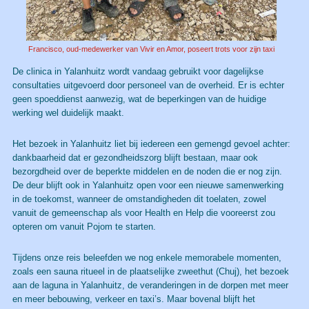
Francisco, oud-medewerker van Vivir en Amor, poseert trots voor zijn taxi
De clinica in Yalanhuitz wordt vandaag gebruikt voor dagelijkse
consultaties uitgevoerd door personeel van de overheid. Er is echter
geen spoeddienst aanwezig, wat de beperkingen van de huidige
werking wel duidelijk maakt.
Het bezoek in Yalanhuitz liet bij iedereen een gemengd gevoel achter:
dankbaarheid dat er gezondheidszorg blijft bestaan, maar ook
bezorgdheid over de beperkte middelen en de noden die er nog zijn.
De deur blijft ook in Yalanhuitz open voor een nieuwe samenwerking
in de toekomst, wanneer de omstandigheden dit toelaten, zowel
vanuit de gemeenschap als voor Health en Help die vooreerst zou
opteren om vanuit Pojom te starten.
Tijdens onze reis beleefden we nog enkele memorabele momenten,
zoals een sauna ritueel in de plaatselijke zweethut (Chuj), het bezoek
aan de laguna in Yalanhuitz, de veranderingen in de dorpen met meer
en meer bebouwing, verkeer en taxi’s. Maar bovenal blijft het